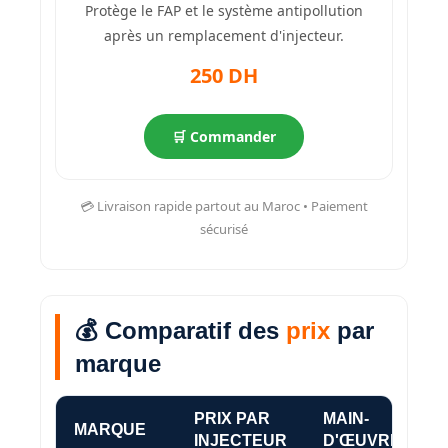
Protège le FAP et le système antipollution
après un remplacement d'injecteur.
250 DH
🛒 Commander
💳 Livraison rapide partout au Maroc • Paiement
sécurisé
💰 Comparatif des
prix
par
marque
PRIX PAR
MAIN-
T
MARQUE
INJECTEUR
D'ŒUVRE
E