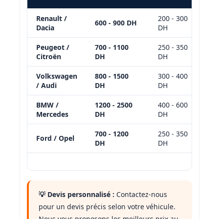
Renault /
200 - 300
8
600 - 900 DH
Dacia
DH
1
Peugeot /
700 - 1100
250 - 350
9
Citroën
DH
DH
1
Volkswagen
800 - 1500
300 - 400
1
/ Audi
DH
DH
1
BMW /
1200 - 2500
400 - 600
1
Mercedes
DH
DH
3
700 - 1200
250 - 350
9
Ford / Opel
DH
DH
1
💡 Devis personnalisé :
Contactez-nous
pour un devis précis selon votre véhicule.
Nous vous proposons les meilleurs prix au