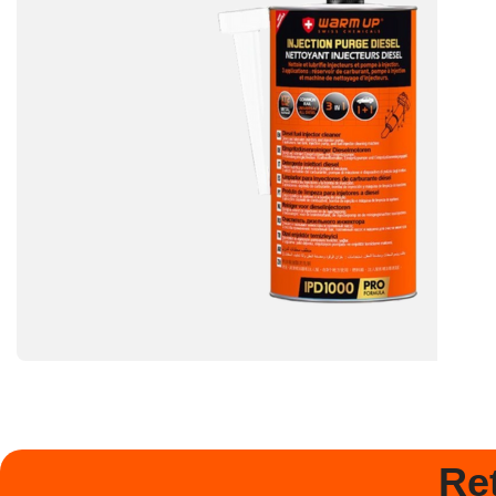
Nettoyant injecteurs diesel
INJECTION PURGE
DIESEL
Re