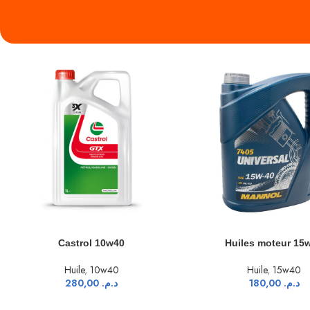
Découvrir
AJOUTER AU PANIER
AJOUTER AU PANIER
Huiles moteur 15w40
Mannol 0w-
Huile
,
15w40
Huile
,
0w30
,
Acce
180,00
د.م.
600,00
.م