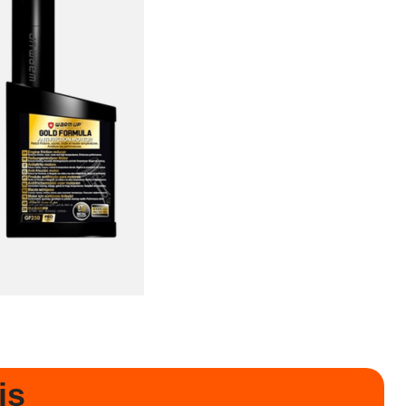
our moteurs
CT
is