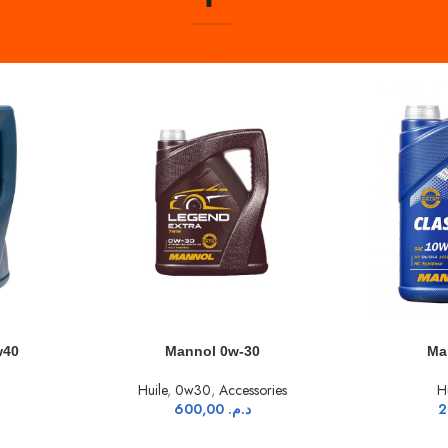
.
AJOUTER AU PANIER
AJOUTER A
30
Mannol 10w40
M
ssories
Huile
,
10w40
د.
200,00
د.م.