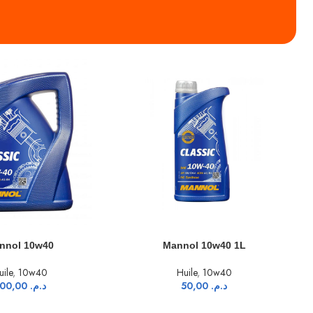
U PANIER
LIRE LA SUITE
annol 10w40 1L
Castol 5w40
Huile
,
10w40
Accessories
,
Huile
50,00
د.م.