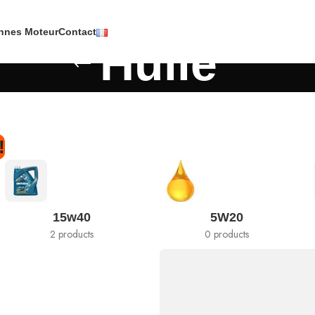
nnes Moteur
Contact
Huile
!
15w40
5W20
2 products
0 products