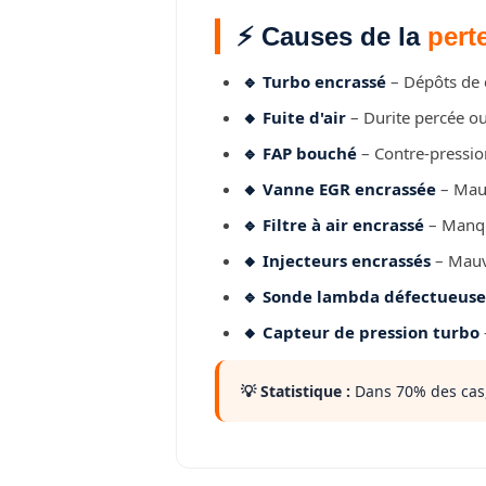
⚡ Causes de la
pert
🔹 Turbo encrassé
– Dépôts de c
🔸 Fuite d'air
– Durite percée ou
🔹 FAP bouché
– Contre-pressio
🔸 Vanne EGR encrassée
– Mauv
🔹 Filtre à air encrassé
– Manqu
🔸 Injecteurs encrassés
– Mauv
🔹 Sonde lambda défectueuse
🔸 Capteur de pression turbo
💡 Statistique :
Dans 70% des cas,