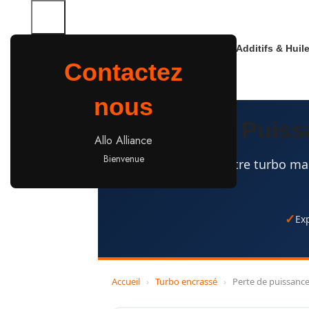
Additifs & Huil
Contactez
nous
⚡ Perte de Puiss
Allo Alliance
Bienvenue
Votre turbo ma
Ex
Accueil
›
Turbo encrassé
›
Perte de puissanc