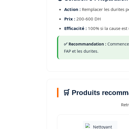
Action :
Remplacer les durites p
Prix :
200-600 DH
Efficacité :
100% si la cause est u
✅ Recommandation :
Commencez
FAP et les durites.
🛒 Produits recom
Retr