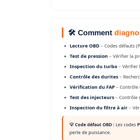
🛠️ Comment
diagno
Lecture OBD
– Codes défauts (P
Test de pression
– Vérifier la p
Inspection du turbo
– Vérifier 
Contrôle des durites
– Recherch
Vérification du FAP
– Contrôle d
Test des injecteurs
– Contrôle d
Inspection du filtre à air
– Véri
💡 Code défaut OBD :
Les codes
P
perte de puissance.