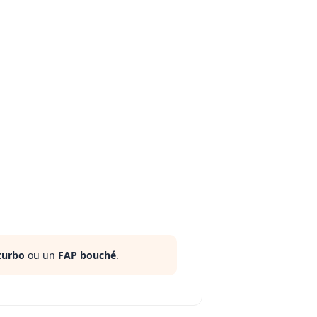
turbo
ou un
FAP bouché
.