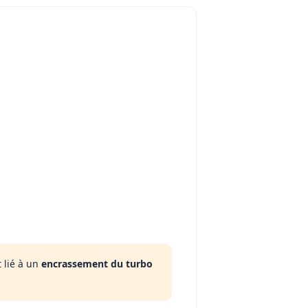
 lié à un
encrassement du turbo