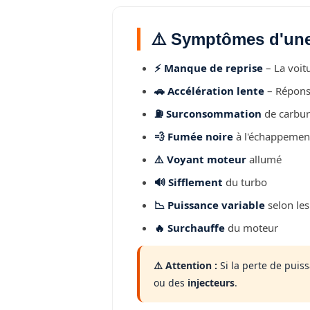
⚠️ Symptômes d'un
⚡ Manque de reprise
– La voit
🚗 Accélération lente
– Réponse
⛽ Surconsommation
de carbur
💨 Fumée noire
à l'échappemen
⚠️ Voyant moteur
allumé
🔊 Sifflement
du turbo
📉 Puissance variable
selon le
🔥 Surchauffe
du moteur
⚠️ Attention :
Si la perte de pui
ou des
injecteurs
.