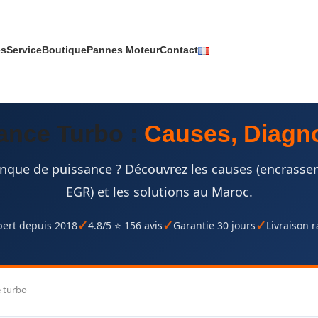
es
Service
Boutique
Pannes Moteur
Contact
ance Turbo :
Causes, Diagno
nque de puissance ? Découvrez les causes (encrasseme
EGR) et les solutions au Maroc.
pert depuis 2018
4.8/5 ⭐ 156 avis
Garantie 30 jours
Livraison 
e turbo