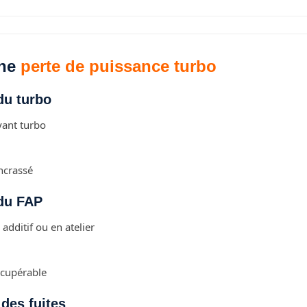
une
perte de puissance turbo
du turbo
yant turbo
ncrassé
 du FAP
additif ou en atelier
écupérable
 des fuites