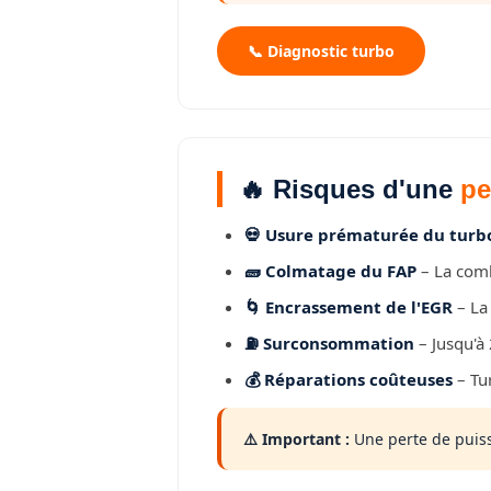
📞 Diagnostic turbo
🔥 Risques d'une
pe
💀 Usure prématurée du turb
🧱 Colmatage du FAP
– La comb
🌀 Encrassement de l'EGR
– La
⛽ Surconsommation
– Jusqu'à
💰 Réparations coûteuses
– Tu
⚠️ Important :
Une perte de puis