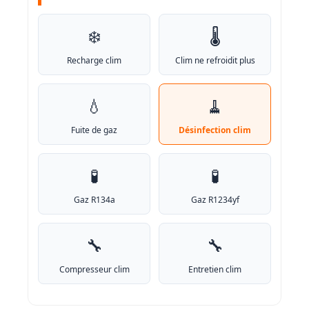
❄️
🌡️
Recharge clim
Clim ne refroidit plus
💧
🧹
Fuite de gaz
Désinfection clim
🧪
🧪
Gaz R134a
Gaz R1234yf
🔧
🔧
Compresseur clim
Entretien clim