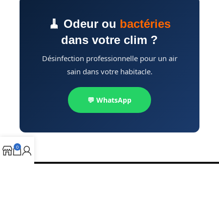
🧹 Odeur ou
bactéries
dans votre clim ?
Désinfection professionnelle pour un air
sain dans votre habitacle.
💬 WhatsApp
0
ABOUT-US
PROMOTIONS
CONTACT
BLOG
TURBO
AlloAlliance
Copyright © 2024