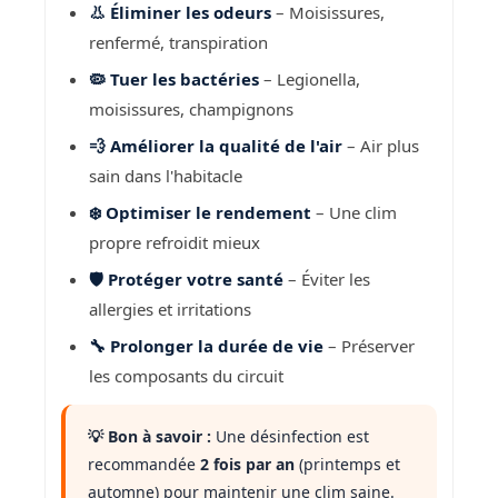
👃 Éliminer les odeurs
– Moisissures,
renfermé, transpiration
🦠 Tuer les bactéries
– Legionella,
moisissures, champignons
💨 Améliorer la qualité de l'air
– Air plus
sain dans l'habitacle
❄️ Optimiser le rendement
– Une clim
propre refroidit mieux
🛡️ Protéger votre santé
– Éviter les
allergies et irritations
🔧 Prolonger la durée de vie
– Préserver
les composants du circuit
💡 Bon à savoir :
Une désinfection est
recommandée
2 fois par an
(printemps et
automne) pour maintenir une clim saine.