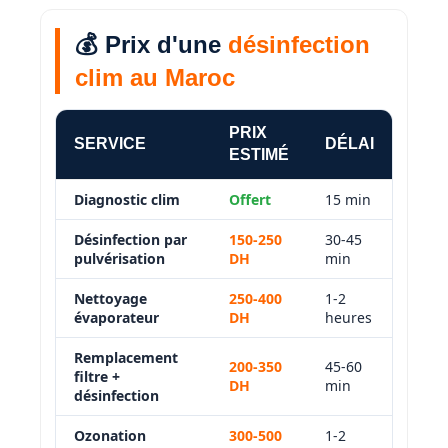
💰 Prix d'une
désinfection
clim au Maroc
PRIX
SERVICE
DÉLAI
ESTIMÉ
Diagnostic clim
Offert
15 min
Désinfection par
150-250
30-45
pulvérisation
DH
min
Nettoyage
250-400
1-2
évaporateur
DH
heures
Remplacement
200-350
45-60
filtre +
DH
min
désinfection
Ozonation
300-500
1-2