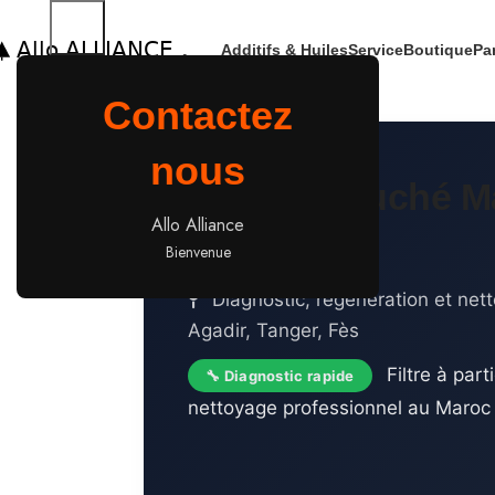
Additifs & Huiles
Service
Boutique
Pa
Contactez
nous
🧱 FAP Bouché M
Allo Alliance
Rapide
Bienvenue
Diagnostic, régénération et ne
Agadir, Tanger, Fès
Filtre à par
🔧 Diagnostic rapide
nettoyage professionnel au Maroc