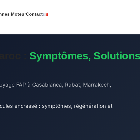
nnes Moteur
Contact
aroc :
Symptômes, Solutions
ttoyage FAP à Casablanca, Rabat, Marrakech,
ticules encrassé : symptômes, régénération et