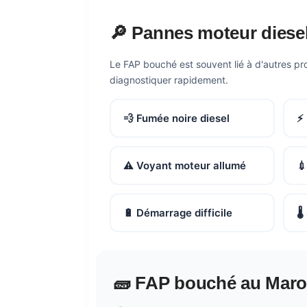
🔎 Pannes moteur diese
Le FAP bouché est souvent lié à d'autres pr
diagnostiquer rapidement.
💨 Fumée noire diesel
⚡
⚠️ Voyant moteur allumé
💉
🔋 Démarrage difficile
🌡
🧱 FAP bouché au Mar