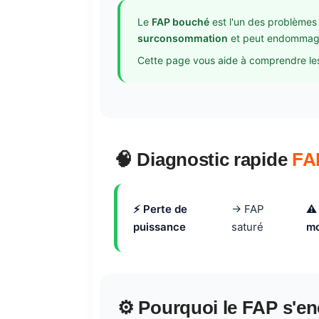
Le
FAP bouché
est l'un des problèmes 
surconsommation
et peut endommager
Cette page vous aide à comprendre l
🧠 Diagnostic rapide
FA
⚡ Perte de
→ FAP
⚠️
puissance
saturé
mo
⚙️ Pourquoi le FAP s'e