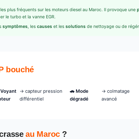
les plus fréquents sur les moteurs diesel au Maroc. Il provoque une
 le turbo et la vanne EGR.
es
symptômes
, les
causes
et les
solutions
de nettoyage ou de régénér
P bouché
 Voyant
→ capteur pression
🚗 Mode
→ colmatage
teur
différentiel
dégradé
avancé
ncrasse
au Maroc
?