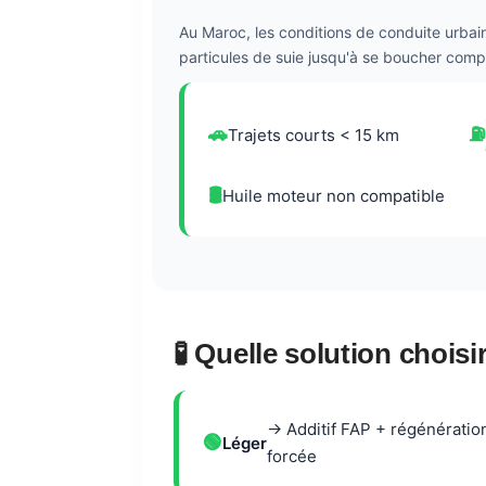
Au Maroc, les conditions de conduite urbaine
particules de suie jusqu'à se boucher com
🚗
⛽
Trajets courts < 15 km
🛢️
Huile moteur non compatible
🧪 Quelle solution choisi
→ Additif FAP + régénératio
🟢
Léger
forcée