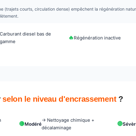
 (trajets courts, circulation dense) empêchent la régénération nature
plètement.
Carburant diesel bas de
🔥
Régénération inactive
gamme
r
selon le niveau d'encrassement
?
n
→ Nettoyage chimique +
🟡
🔴
Modéré
Sévèr
décalaminage