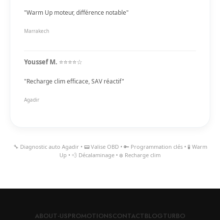
"Warm Up moteur, différence notable"
Marrakech
Youssef M.
⭐⭐⭐⭐☆
"Recharge clim efficace, SAV réactif"
Agadir
🔧 Diagnostic auto Agadir • 📟 Valise OBD • 🔑 Programmation clés • 🧪 Warm
Up • 💨 Décalaminage • ❄️ Recharge clim
ABOUT-US
PROMOTIONS
CONTACT
BLOG
TURBO