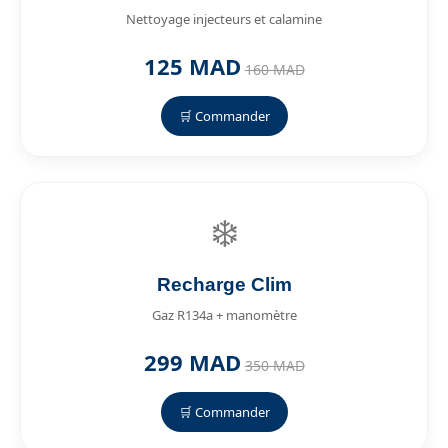
Nettoyage injecteurs et calamine
125 MAD
160 MAD
🛒 Commander
❄️
Recharge Clim
Gaz R134a + manomètre
299 MAD
350 MAD
🛒 Commander