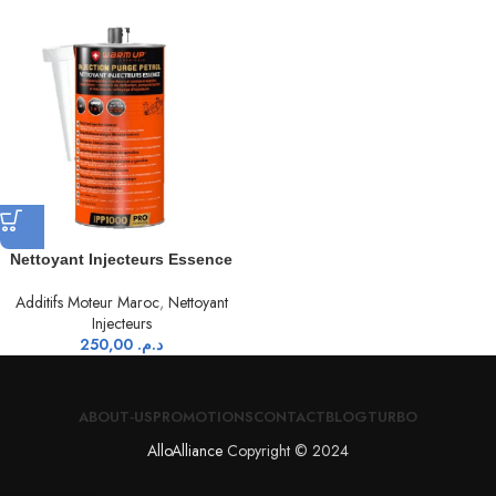
Nettoyant Injecteurs Essence
Additifs Moteur Maroc
,
Nettoyant
Injecteurs
250,00
د.م.
ABOUT-US
PROMOTIONS
CONTACT
BLOG
TURBO
AlloAlliance
Copyright © 2024