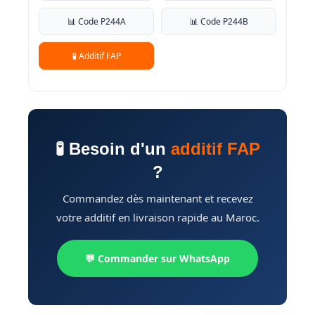
📊 Code P244A
📊 Code P244B
🧪 Additif FAP
🧪 Besoin d'un
additif FAP
?
Commandez dès maintenant et recevez
votre additif en livraison rapide au Maroc.
💬 Commander sur WhatsApp