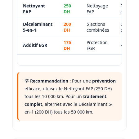
Nettoyant
250
Nettoyage
Préventi
FAP
DH
FAP
curatif
Décalaminant
200
5 actions
Curatif
5-en-1
DH
combinées
puissant
175
Protection
Additif EGR
Préventi
DH
EGR
💡 Recommandation :
Pour une
prévention
efficace, utilisez le Nettoyant FAP (250 DH)
tous les 10 000 km. Pour un
traitement
complet
, alternez avec le Décalaminant 5-
en-1 (200 DH) tous les 50 000 km.