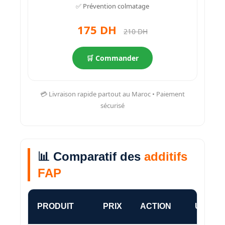
✅ Prévention colmatage
175 DH
210 DH
🛒 Commander
💳 Livraison rapide partout au Maroc • Paiement
sécurisé
📊 Comparatif des
additifs
FAP
PRODUIT
PRIX
ACTION
UTILIS