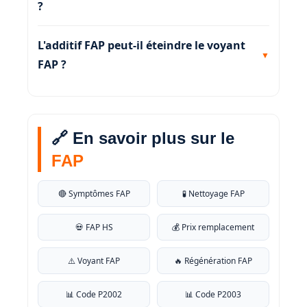
?
L'additif FAP peut-il éteindre le voyant
FAP ?
🔗 En savoir plus sur le
FAP
🔴 Symptômes FAP
🧪 Nettoyage FAP
💀 FAP HS
💰 Prix remplacement
⚠️ Voyant FAP
🔥 Régénération FAP
📊 Code P2002
📊 Code P2003