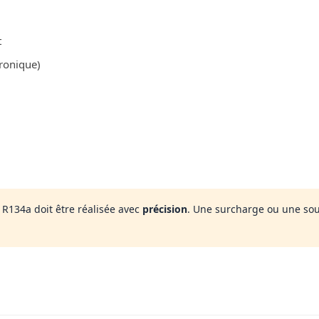
t
tronique)
R134a doit être réalisée avec
précision
. Une surcharge ou une so