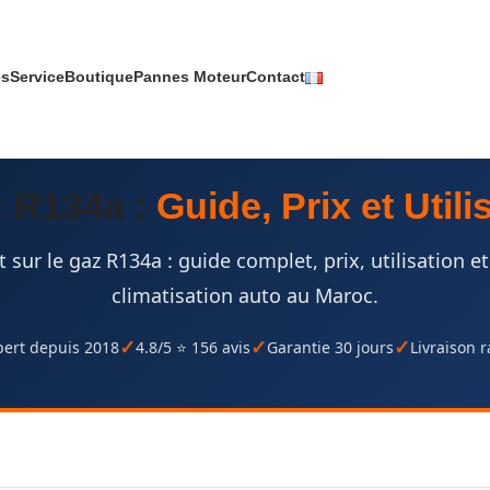
es
Service
Boutique
Pannes Moteur
Contact
z R134a :
Guide, Prix et Utili
 sur le gaz R134a : guide complet, prix, utilisation e
climatisation auto au Maroc.
pert depuis 2018
4.8/5 ⭐ 156 avis
Garantie 30 jours
Livraison 