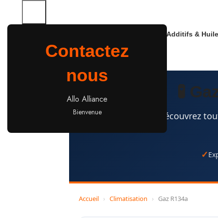
Additifs & Huil
Contactez
nous
🧪 Ga
Allo Alliance
Bienvenue
Découvrez tout
Ex
Accueil
›
Climatisation
›
Gaz R134a