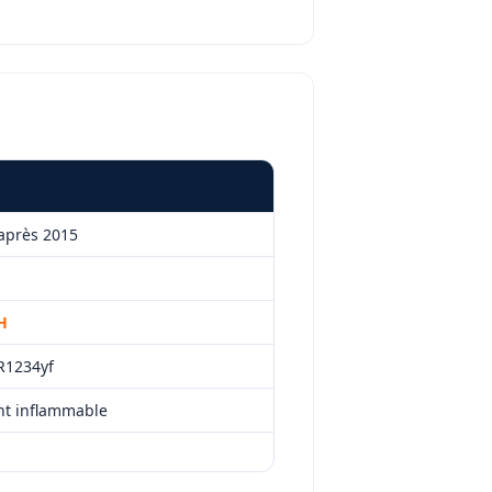
après 2015
H
R1234yf
t inflammable