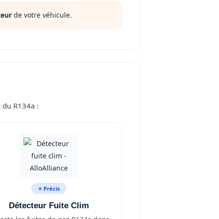
teur
de votre véhicule.
c du R134a :
⭐ Précis
Détecteur Fuite Clim