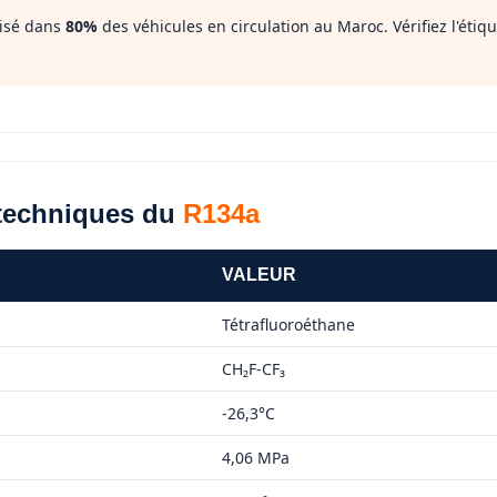
lisé dans
80%
des véhicules en circulation au Maroc. Vérifiez l'étiq
 techniques du
R134a
VALEUR
Tétrafluoroéthane
CH₂F-CF₃
-26,3°C
4,06 MPa