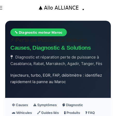
🔧 Diagnostic moteur Maroc
⚡ Perte de Puissance Moteur :
Causes, Diagnostic & Solutions
Diagnostic et réparation perte de puissance à
Casablanca, Rabat, Marrakech, Agadir, Tanger, Fès
Injecteurs, turbo, EGR, FAP, débitmètre : identifiez
rapidement la panne au Maroc
⚙️ Causes
⚠️ Symptômes
🧠 Diagnostic
🚗 Véhicules
🔗 Guides liés
🧪 Produits
❓ FAQ