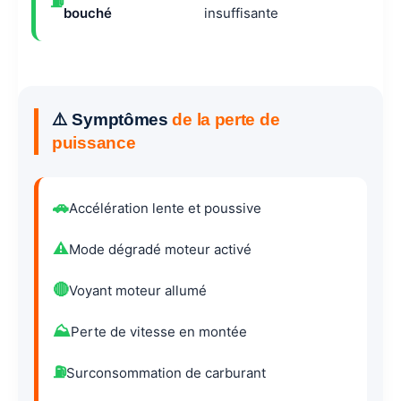
⛽
bouché
insuffisante
⚠️ Symptômes
de la perte de
puissance
🚗
Accélération lente et poussive
⚠️
Mode dégradé moteur activé
🔴
Voyant moteur allumé
⛰️
Perte de vitesse en montée
⛽
Surconsommation de carburant