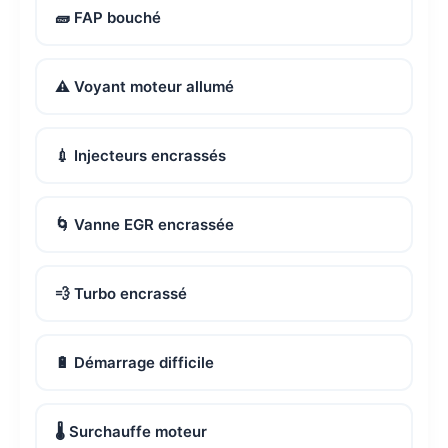
🧱 FAP bouché
⚠️ Voyant moteur allumé
💉 Injecteurs encrassés
🌀 Vanne EGR encrassée
💨 Turbo encrassé
🔋 Démarrage difficile
🌡️ Surchauffe moteur