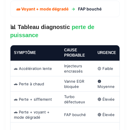
🧱 Voyant + mode dégradé
→
FAP bouché
📊 Tableau diagnostic
perte de
puissance
CAUSE
SYMPTÔME
URGENCE
PROBABLE
Injecteurs
🚗 Accélération lente
🟡 Faible
encrassés
Vanne EGR
🟠
🚗 Perte à chaud
bloquée
Moyenne
Turbo
🚗 Perte + sifflement
🔴 Élevée
défectueux
🚗 Perte + voyant +
FAP bouché
🔴 Élevée
mode dégradé