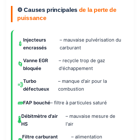
⚙️ Causes principales
de la perte de
puissance
Injecteurs
– mauvaise pulvérisation du
💉
encrassés
carburant
Vanne EGR
– recycle trop de gaz
🌀
bloquée
d'échappement
Turbo
– manque d'air pour la
💨
défectueux
combustion
🧱
FAP bouché
– filtre à particules saturé
Débitmètre d'air
– mauvaise mesure de
🌡️
HS
l'air
Filtre carburant
– alimentation