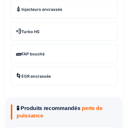
💉
Injecteurs encrassés
💨
Turbo HS
🧱
FAP bouché
🌀
EGR encrassée
🧪 Produits recommandés
perte de
puissance