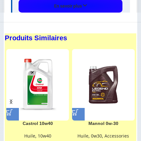
offre une protection optimale pour votre
En savoir plus
moteur avec une huile fiable et performante.
Idéale pour l'entretien régulier et l'usage
quotidien sur véhicules essence et diesel.
Produits Similaires
✔ Lubrification moteur longue durée
✔ Compatible moteurs essence et diesel
✔ Réduit l'usure et protège contre l'oxydation
✔ Idéal usage quotidien et entretien régulier
⭐ Pourquoi choisir Mannol
10W40 Classic ?
Castrol 10w40
Mannol 0w-30
L'
huile Mannol 10W40 Classic
offre une
Huile
,
10w40
Huile
,
0w30
,
Accessories
protection complète et améliore la combustion