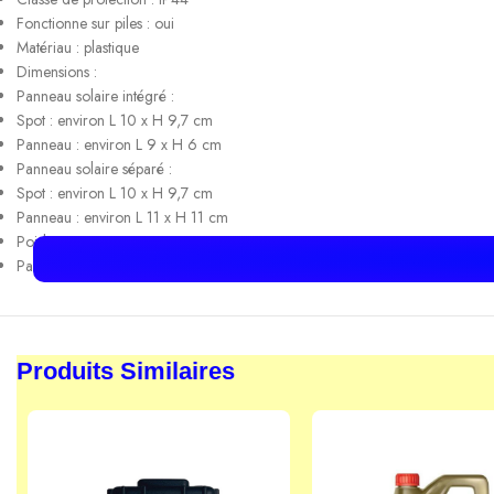
Fonctionne sur piles : oui
Matériau : plastique
Dimensions :
Panneau solaire intégré :
Spot : environ L 10 x H 9,7 cm
Panneau : environ L 9 x H 6 cm
Panneau solaire séparé :
Spot : environ L 10 x H 9,7 cm
Panneau : environ L 11 x H 11 cm
Poids :
Panneau solaire intégré :
environ 239 g (pile incluse)
environ 188 g (sans pile)
Panneau solaire séparé :
environ 355 g (pile incluse)
Produits Similaires
environ 304 g (sans pile)