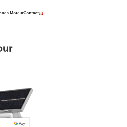
nnes Moteur
Contact
our