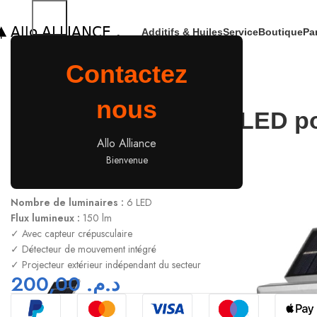
Additifs & Huiles
Service
Boutique
Pa
Accueil
Accessories
Projecteur solaire à LED pour terrasse
Contactez
nous
Projecteur solaire à LED p
terrasse
Allo Alliance
Bienvenue
home Projecteur solaire à LED
Nombre de luminaires :
6 LED
Flux lumineux :
150 lm
✓ Avec capteur crépusculaire
✓ Détecteur de mouvement intégré
✓ Projecteur extérieur indépendant du secteur
200,00
د.م.