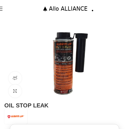
Accueil
Additifs Moteur Maroc
Additif Huile Moteur
360 product view
Click to enlarge
OIL STOP LEAK