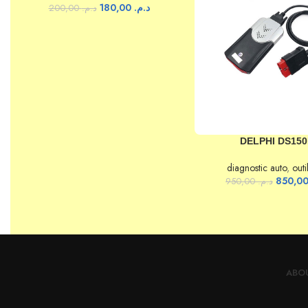
180,00
د.م.
200,00
د.م.
AJOUTER AU PANIER
DELPHI DS150
diagnostic auto
,
outi
950,00
د.م.
ABO