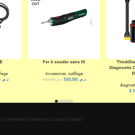
OUT
Commander maintenant sur WhatsApp
LIRE LA SUITE
AJOUTER AU P
E
Fer à souder sans fil
ThinkDia
Diagnostic 
llage
Accessories
,
outillage
D
850,00
د.م.
120,00
د.م.
150,00
د.م.
diagnost
UT-US
PROMOTIONS
CONTACT
BLOG
TURBO