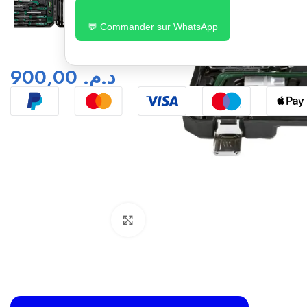
💬 Commander sur WhatsApp
900,00
د.م.
Click to enlarge