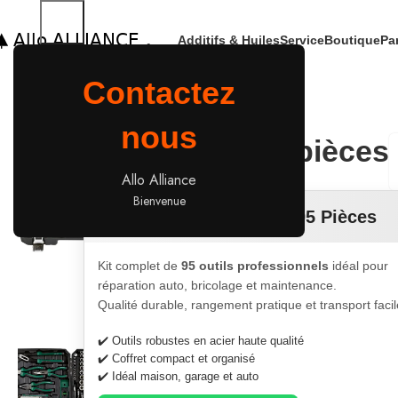
Additifs & Huiles
Service
Boutique
Pa
Accueil
outillage
Mallette à outils, 95 pièces
Contactez
nous
Mallette à outils, 95 pièces
Allo Alliance
Bienvenue
🧰 Mallette à Outils 95 Pièces
Kit complet de
95 outils professionnels
idéal pour
réparation auto, bricolage et maintenance.
Qualité durable, rangement pratique et transport facil
✔️ Outils robustes en acier haute qualité
✔️ Coffret compact et organisé
✔️ Idéal maison, garage et auto