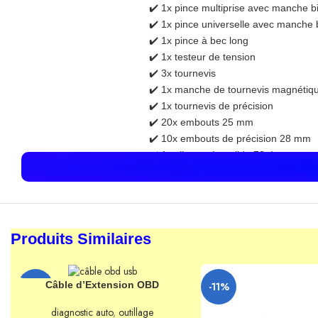
✔️ 1x pince multiprise avec manche 
✔️ 1x pince universelle avec manche
✔️ 1x pince à bec long
✔️ 1x testeur de tension
✔️ 3x tournevis
✔️ 1x manche de tournevis magnétiq
✔️ 1x tournevis de précision
✔️ 20x embouts 25 mm
✔️ 10x embouts de précision 28 mm
✔️ 1x cliquet réversible 72 dents
✔️ 9x clés à douille
✅ Pourquoi choisir
Produits Similaires
✔️ Kit complet prêt à l’emploi
✔️ Matériaux robustes et durables
AJOUTER AU PANIER
Câble d’Extension OBD
-10%
-11%
✔️ Organisation pratique et gain 
✔️ Idéal auto, maison et garage
diagnostic auto
,
outillage