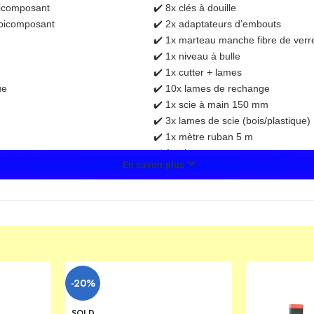
bicomposant
✔️ 8x clés à douille
 bicomposant
✔️ 2x adaptateurs d’embouts
✔️ 1x marteau manche fibre de verr
✔️ 1x niveau à bulle
✔️ 1x cutter + lames
ue
✔️ 10x lames de rechange
✔️ 1x scie à main 150 mm
✔️ 3x lames de scie (bois/plastique)
✔️ 1x mètre ruban 5 m
✔️ 1x pince coupante
En savoir plus
✔️
95 pièces au total
 ce coffret ?
-20%
de temps
SOLD