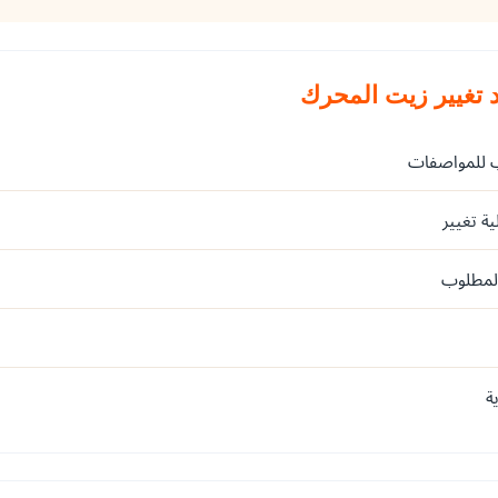
د تغيير زيت المحرك
 للمواصفات
ة تغيير
المطلوب
ة