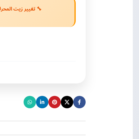
🔧 تغيير زيت المحر