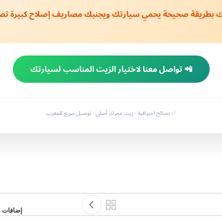
ك بطريقة صحيحة يحمي سيارتك ويجنبك مصاريف إصلاح كبيرة تصل 
📲 تواصل معنا لاختيار الزيت المناسب لسيارتك
✅ نصائح احترافية · زيت محرك أصلي · توصيل سريع للمغرب
إضافات ا