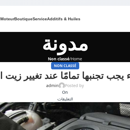
 Moteur
Boutique
Service
Additifs & Huiles
مدونة
Non classé
Home
NON CLASSÉ
admin
Posted by
On
التعليقات