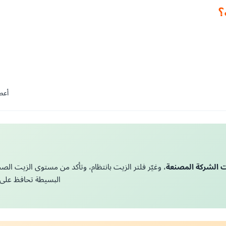

حرك
من مستوى الزيت الصحيح باستخدام ميزان القياس. الصيانة
زيتًا مطابقًا لتو
اء قوي لفترة أطول.