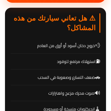
⚠️ هل تعاني سيارتك من هذه
المشاكل؟
💨
خروج دخان أسود أو أزرق من العادم
⛽
استهلاك مرتفع للوقود
🚗
ضعف التسارع وصعوبة في السحب
🔊
صوت محرك مزعج واهتزازات
🧹
انجيكتورات متسخة أو مسدودة