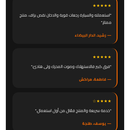
★★★★★
"استعملته والسيارة رجعات قوية والدخان نقص بزاف. منتج
ممتاز."
— رشيد، الدار البيضاء
★★★★★
"فرق كبير فالاستهلاك وصوت المحرك ولى هادئ."
— فاطمة، مراكش
★★★★☆
"خدمة سريعة والمنتج فعّال من أول استعمال."
— يوسف، طنجة